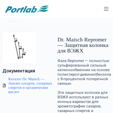
Каталог
—
Колонки для ВЭЖХ
—
Dr. Maisch
— Защитные колонки
Dr. Maisch Repromer
Dr. Maisch Repromer
— Защитная колонка
для ВЭЖХ
Фаза Repromer — полностью
сульфированный сильный
катионообменник на основе
Документация
полистирол-дивинилбензола
c 8-процентной поперечной
Каталог Dr. Maisch —
Анализ сахаров, сахарных
связью.
спиртов и органических
кислот
Эти защитные колонки для
ВЭЖХ используют в разных
ионных вариантах для
хроматографии сахаров,
сахарных спиртов и