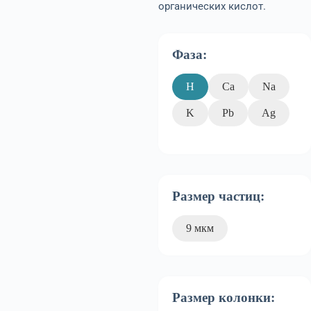
органических кислот.
Фаза:
H
Ca
Na
K
Pb
Ag
Размер частиц:
9 мкм
Размер колонки: