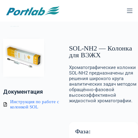
Каталог
—
Колонки для ВЭЖХ
—
SOL
—
SOL-NH2
SOL-NH2 — Колонка
для ВЭЖХ
Хроматографические колонки
SOL-NH2 предназначены для
решения широкого круга
аналитических задач методом
обращённо-фазовой
Документация
высокоэффективной
жидкостной хроматографии.
Инструкция по работе с
колонкой SOL
Фаза: