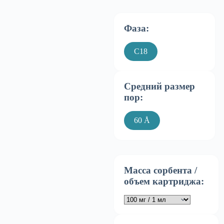
Фаза:
C18
Средний размер
пор:
60 Å
Масса сорбента /
объем картриджа: