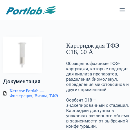
Каталог
—
Твердофазная экстракция (ТФЭ)
—
Картриджи для ТФЭ
— Картридж для ТФЭ C18, 60 Å
Картридж для ТФЭ
C18, 60 Å
Обращеннофазовые ТФЭ-
картриджи, которые подходят
для анализа препаратов,
разделения биомолекул,
Документация
определения микотоксинов и
других применений.
Каталог Portlab —
Фильтрация, Виалы, ТФЭ
Сорбент С18 —
эндкепированный октадецил.
Картриджи доступны в
упаковках различного объема
в зависимости от выбранной
конфигурации.