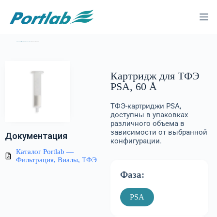
Каталог
—
Твердофазная экстракция (ТФЭ)
—
Картриджи для ТФЭ
— Картридж для ТФЭ PSA, 60 Å
Картридж для ТФЭ
PSA, 60 Å
ТФЭ-картриджи PSA,
доступны в упаковках
различного объема в
зависимости от выбранной
Документация
конфигурации.
Каталог Portlab —
Фильтрация, Виалы, ТФЭ
Фаза:
PSA